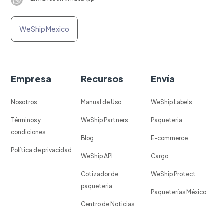
WeShip Mexico
Empresa
Recursos
Envía
Nosotros
Manual de Uso
WeShip Labels
Términos y
WeShip Partners
Paqueteria
condiciones
Blog
E-commerce
Política de privacidad
WeShip API
Cargo
Cotizador de
WeShip Protect
paqueteria
Paqueterías México
Centro de Noticias