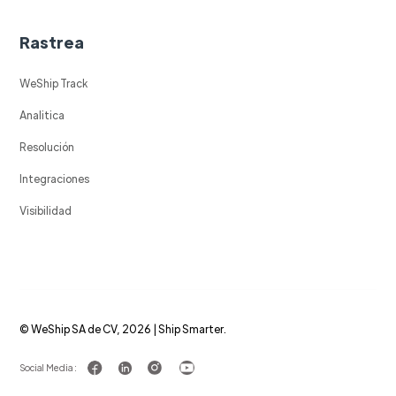
Rastrea
WeShip Track
Analitica
Resolución
Integraciones
Visibilidad
© WeShip SA de CV, 2026 | Ship Smarter.
Social Media :