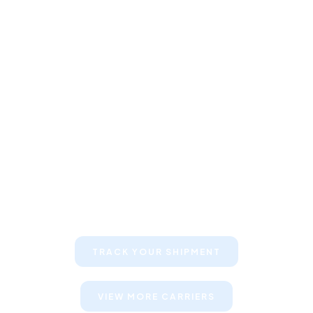
Keep your clients informed about
their shipments
TRACK YOUR SHIPMENT
VIEW MORE CARRIERS