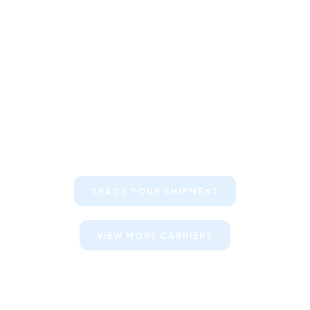
Keep your clients informed about
their shipments
TRACK YOUR SHIPMENT
VIEW MORE CARRIERS