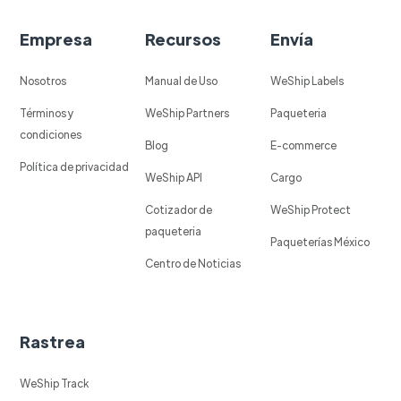
Empresa
Recursos
Envía
Nosotros
Manual de Uso
WeShip Labels
Términos y
WeShip Partners
Paqueteria
condiciones
Blog
E-commerce
Política de privacidad
WeShip API
Cargo
Cotizador de
WeShip Protect
paqueteria
Paqueterías México
Centro de Noticias
Rastrea
WeShip Track