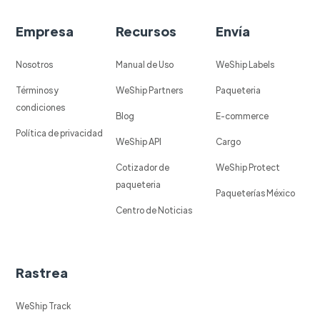
Empresa
Recursos
Envía
Nosotros
Manual de Uso
WeShip Labels
Términos y
WeShip Partners
Paqueteria
condiciones
Blog
E-commerce
Política de privacidad
WeShip API
Cargo
Cotizador de
WeShip Protect
paqueteria
Paqueterías México
Centro de Noticias
Rastrea
WeShip Track