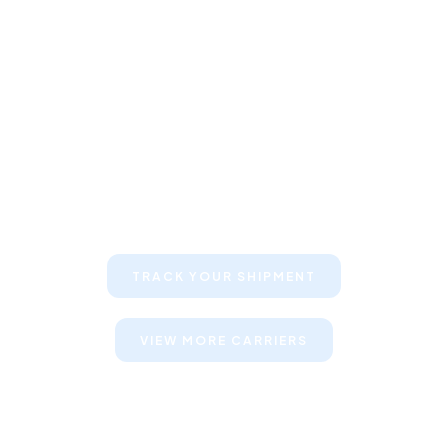
Keep your clients informed about
their shipments
TRACK YOUR SHIPMENT
VIEW MORE CARRIERS