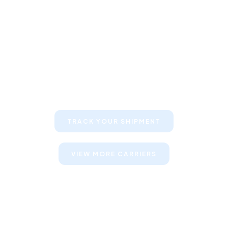
Keep your clients informed about
their shipments
TRACK YOUR SHIPMENT
VIEW MORE CARRIERS