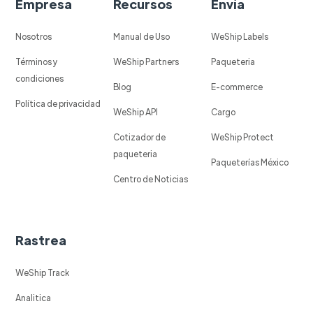
Empresa
Recursos
Envía
Nosotros
Manual de Uso
WeShip Labels
Términos y
WeShip Partners
Paqueteria
condiciones
Blog
E-commerce
Política de privacidad
WeShip API
Cargo
Cotizador de
WeShip Protect
paqueteria
Paqueterías México
Centro de Noticias
Rastrea
WeShip Track
Analitica