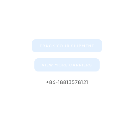
Keep your clients informed about
their shipments
TRACK YOUR SHIPMENT
VIEW MORE CARRIERS
+86-18813578121