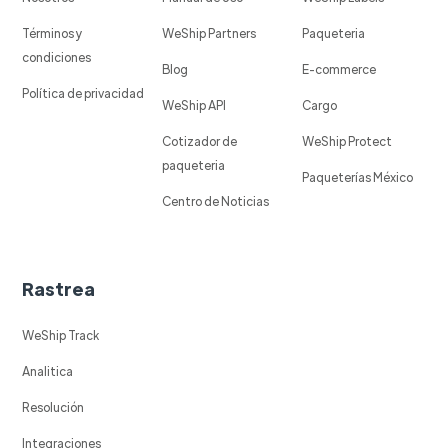
Términos y
WeShip Partners
Paqueteria
condiciones
Blog
E-commerce
Política de privacidad
WeShip API
Cargo
Cotizador de
WeShip Protect
paqueteria
Paqueterías México
Centro de Noticias
Rastrea
WeShip Track
Analitica
Resolución
Integraciones