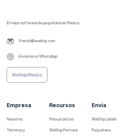
El mejor software de paquetería en Mexico.
friends@weship.com
Envíanos un WhatsApp
WeShip Mexico
Empresa
Recursos
Envía
Nosotros
Manual de Uso
WeShip Labels
Términos y
WeShip Partners
Paqueteria