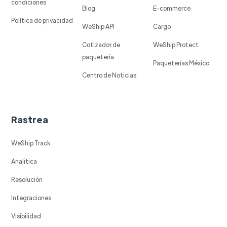
condiciones
Blog
E-commerce
Política de privacidad
WeShip API
Cargo
Cotizador de
WeShip Protect
paqueteria
Paqueterías México
Centro de Noticias
Rastrea
WeShip Track
Analitica
Resolución
Integraciones
Visibilidad