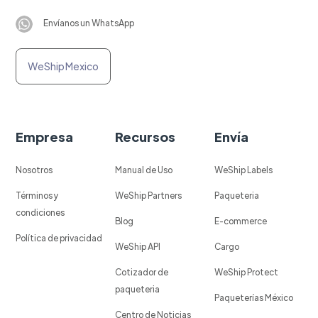
Envíanos un WhatsApp
WeShip Mexico
Empresa
Recursos
Envía
Nosotros
Manual de Uso
WeShip Labels
Términos y
WeShip Partners
Paqueteria
condiciones
Blog
E-commerce
Política de privacidad
WeShip API
Cargo
Cotizador de
WeShip Protect
paqueteria
Paqueterías México
Centro de Noticias