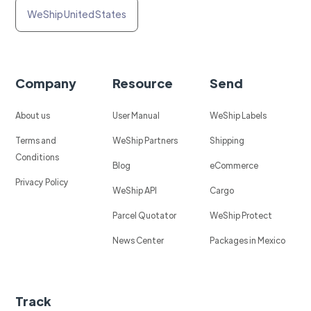
WeShip United States
Company
Resource
Send
About us
User Manual
WeShip Labels
Terms and
WeShip Partners
Shipping
Conditions
Blog
eCommerce
Privacy Policy
WeShip API
Cargo
Parcel Quotator
WeShip Protect
News Center
Packages in Mexico
Track