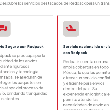
: Descubre los servicios destacados de Redpack para un trans
vío Seguro con Redpack
Servicio nacional de enví
con Redpack
dpack se preocupa por la
guridad de los envíos.
Redpack cuenta con una
diante rigurosos
amplia cobertura en todo
otocolos y tecnología
México, lo que les permite
anzada, se aseguran de
ofrecer un servicio confia
oteger los paquetes en
y eficiente para envíos
da etapa del proceso de
dentro del país. Su
vío, brindando tranquilidad
experiencia en logística le
us clientes.
permite atender las
necesidades de envío en