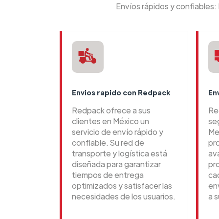
Envíos rápidos y confiables
Envios rapido con Redpack
En
Redpack ofrece a sus
Re
clientes en México un
se
servicio de envío rápido y
Me
confiable. Su red de
pr
transporte y logística está
av
diseñada para garantizar
pr
tiempos de entrega
ca
optimizados y satisfacer las
en
necesidades de los usuarios.
a s