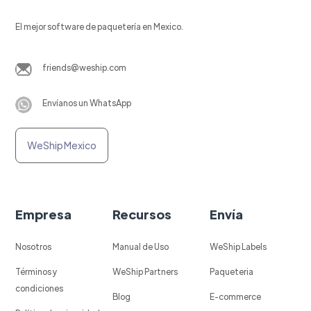
El mejor software de paquetería en Mexico.
friends@weship.com
Envíanos un WhatsApp
WeShip Mexico
Empresa
Recursos
Envía
Nosotros
Manual de Uso
WeShip Labels
Términos y
WeShip Partners
Paqueteria
condiciones
Blog
E-commerce