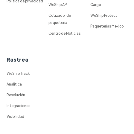
Política de privacidad
WeShip API
Cargo
Cotizador de
WeShip Protect
paqueteria
Paqueterías México
Centro de Noticias
Rastrea
WeShip Track
Analitica
Resolución
Integraciones
Visibilidad