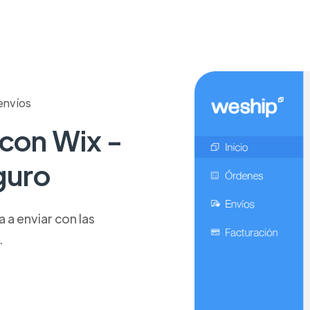
envíos
 con Wix -
guro
a enviar con las
.