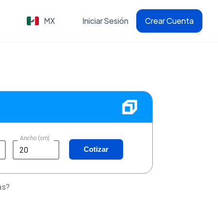
MX
Iniciar Sesión
Crear Cuenta
Ancho (cm)
Cotizar
as?