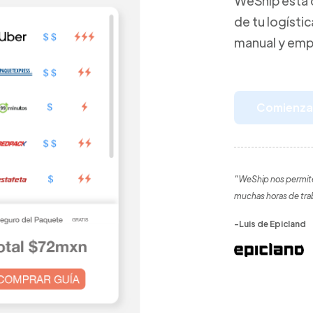
WeShip está 
de tu logísti
manual y emp
Comienza 
"WeShip nos permite
muchas horas de tra
-Luis de Epicland