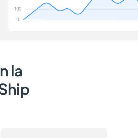
n la
eShip