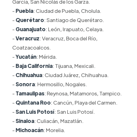
García, San Nicolás de los Garza.
-
Puebla
: Ciudad de Puebla, Cholula.
-
Querétaro
: Santiago de Querétaro.
-
Guanajuato
: León, Irapuato, Celaya.
-
Veracruz
: Veracruz, Boca del Río,
Coatzacoalcos.
-
Yucatán
: Mérida.
-
Baja California
: Tijuana, Mexicali.
-
Chihuahua
: Ciudad Juárez, Chihuahua.
-
Sonora
: Hermosillo, Nogales.
-
Tamaulipas
: Reynosa, Matamoros, Tampico.
-
Quintana Roo
: Cancún, Playa del Carmen.
-
San Luis Potosí
: San Luis Potosí.
-
Sinaloa
: Culiacán, Mazatlán.
-
Michoacán
: Morelia.