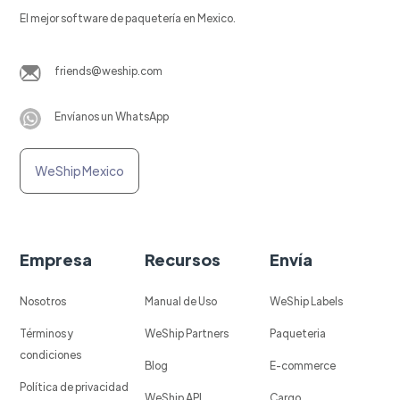
El mejor software de paquetería en Mexico.
friends@weship.com
Envíanos un WhatsApp
WeShip Mexico
Empresa
Recursos
Envía
Nosotros
Manual de Uso
WeShip Labels
Términos y
WeShip Partners
Paqueteria
condiciones
Blog
E-commerce
Política de privacidad
WeShip API
Cargo