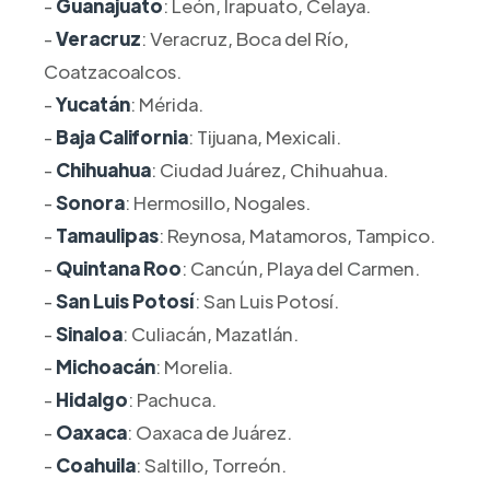
-
Guanajuato
: León, Irapuato, Celaya.
-
Veracruz
: Veracruz, Boca del Río,
Coatzacoalcos.
-
Yucatán
: Mérida.
-
Baja California
: Tijuana, Mexicali.
-
Chihuahua
: Ciudad Juárez, Chihuahua.
-
Sonora
: Hermosillo, Nogales.
-
Tamaulipas
: Reynosa, Matamoros, Tampico.
-
Quintana Roo
: Cancún, Playa del Carmen.
-
San Luis Potosí
: San Luis Potosí.
-
Sinaloa
: Culiacán, Mazatlán.
-
Michoacán
: Morelia.
-
Hidalgo
: Pachuca.
-
Oaxaca
: Oaxaca de Juárez.
-
Coahuila
: Saltillo, Torreón.