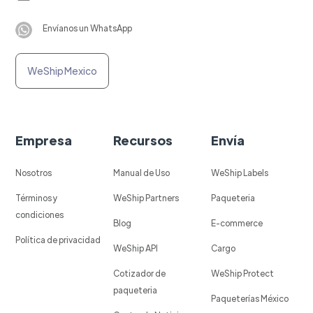
Envíanos un WhatsApp
WeShip Mexico
Empresa
Recursos
Envía
Nosotros
Manual de Uso
WeShip Labels
Términos y
WeShip Partners
Paqueteria
condiciones
Blog
E-commerce
Política de privacidad
WeShip API
Cargo
Cotizador de
WeShip Protect
paqueteria
Paqueterías México