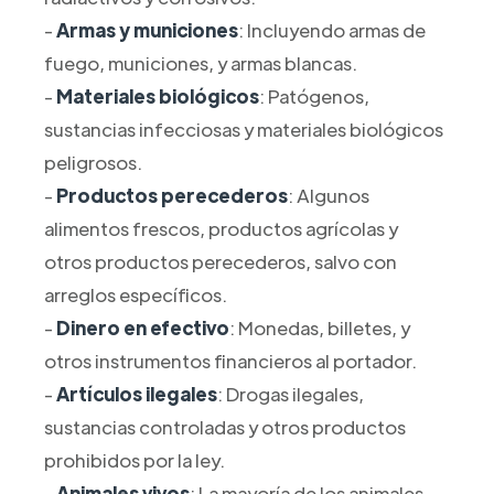
-
Armas y municiones
: Incluyendo armas de
fuego, municiones, y armas blancas.
-
Materiales biológicos
: Patógenos,
sustancias infecciosas y materiales biológicos
peligrosos.
-
Productos perecederos
: Algunos
alimentos frescos, productos agrícolas y
otros productos perecederos, salvo con
arreglos específicos.
-
Dinero en efectivo
: Monedas, billetes, y
otros instrumentos financieros al portador.
-
Artículos ilegales
: Drogas ilegales,
sustancias controladas y otros productos
prohibidos por la ley.
-
Animales vivos
: La mayoría de los animales