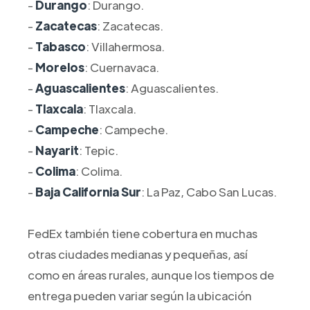
-
Durango
: Durango.
-
Zacatecas
: Zacatecas.
-
Tabasco
: Villahermosa.
-
Morelos
: Cuernavaca.
-
Aguascalientes
: Aguascalientes.
-
Tlaxcala
: Tlaxcala.
-
Campeche
: Campeche.
-
Nayarit
: Tepic.
-
Colima
: Colima.
-
Baja California Sur
: La Paz, Cabo San Lucas.
FedEx también tiene cobertura en muchas
otras ciudades medianas y pequeñas, así
como en áreas rurales, aunque los tiempos de
entrega pueden variar según la ubicación