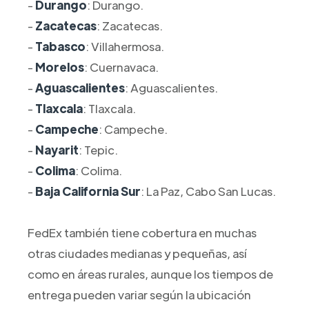
-
Durango
: Durango.
-
Zacatecas
: Zacatecas.
-
Tabasco
: Villahermosa.
-
Morelos
: Cuernavaca.
-
Aguascalientes
: Aguascalientes.
-
Tlaxcala
: Tlaxcala.
-
Campeche
: Campeche.
-
Nayarit
: Tepic.
-
Colima
: Colima.
-
Baja California Sur
: La Paz, Cabo San Lucas.
FedEx también tiene cobertura en muchas
otras ciudades medianas y pequeñas, así
como en áreas rurales, aunque los tiempos de
entrega pueden variar según la ubicación