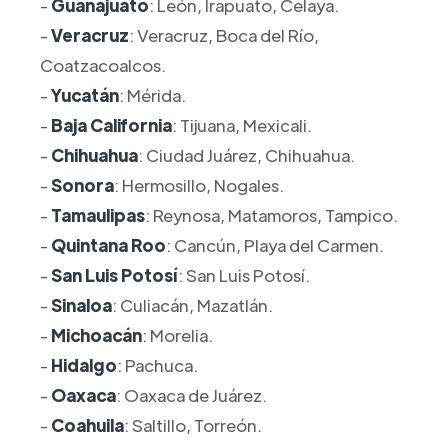
-
Guanajuato
: León, Irapuato, Celaya.
-
Veracruz
: Veracruz, Boca del Río,
Coatzacoalcos.
-
Yucatán
: Mérida.
-
Baja California
: Tijuana, Mexicali.
-
Chihuahua
: Ciudad Juárez, Chihuahua.
-
Sonora
: Hermosillo, Nogales.
-
Tamaulipas
: Reynosa, Matamoros, Tampico.
-
Quintana Roo
: Cancún, Playa del Carmen.
-
San Luis Potosí
: San Luis Potosí.
-
Sinaloa
: Culiacán, Mazatlán.
-
Michoacán
: Morelia.
-
Hidalgo
: Pachuca.
-
Oaxaca
: Oaxaca de Juárez.
-
Coahuila
: Saltillo, Torreón.