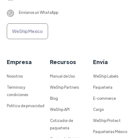
Envíanos un WhatsApp
WeShip Mexico
Empresa
Recursos
Envía
Nosotros
Manual de Uso
WeShip Labels
Términos y
WeShip Partners
Paqueteria
condiciones
Blog
E-commerce
Política de privacidad
WeShip API
Cargo
Cotizador de
WeShip Protect
paqueteria
Paqueterías México