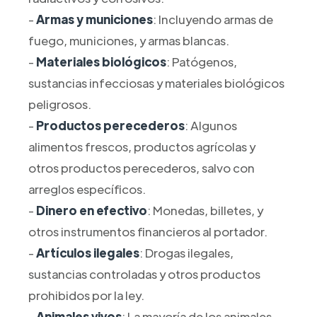
-
Armas y municiones
: Incluyendo armas de
fuego, municiones, y armas blancas.
-
Materiales biológicos
: Patógenos,
sustancias infecciosas y materiales biológicos
peligrosos.
-
Productos perecederos
: Algunos
alimentos frescos, productos agrícolas y
otros productos perecederos, salvo con
arreglos específicos.
-
Dinero en efectivo
: Monedas, billetes, y
otros instrumentos financieros al portador.
-
Artículos ilegales
: Drogas ilegales,
sustancias controladas y otros productos
prohibidos por la ley.
-
Animales vivos
: La mayoría de los animales