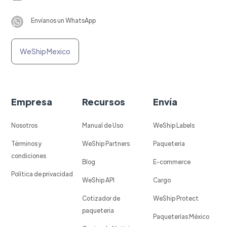
Envíanos un WhatsApp
WeShip Mexico
Empresa
Recursos
Envía
Nosotros
Manual de Uso
WeShip Labels
Términos y
WeShip Partners
Paqueteria
condiciones
Blog
E-commerce
Política de privacidad
WeShip API
Cargo
Cotizador de
WeShip Protect
paqueteria
Paqueterías México