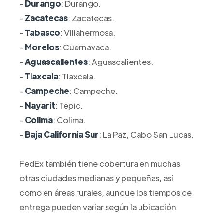
-
Durango
: Durango.
-
Zacatecas
: Zacatecas.
-
Tabasco
: Villahermosa.
-
Morelos
: Cuernavaca.
-
Aguascalientes
: Aguascalientes.
-
Tlaxcala
: Tlaxcala.
-
Campeche
: Campeche.
-
Nayarit
: Tepic.
-
Colima
: Colima.
-
Baja California Sur
: La Paz, Cabo San Lucas.
FedEx también tiene cobertura en muchas
otras ciudades medianas y pequeñas, así
como en áreas rurales, aunque los tiempos de
entrega pueden variar según la ubicación