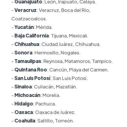
-
Guanajuato
: León, Irapuato, Celaya.
-
Veracruz
: Veracruz, Boca del Río,
Coatzacoalcos.
-
Yucatán
: Mérida.
-
Baja California
: Tijuana, Mexicali.
-
Chihuahua
: Ciudad Juárez, Chihuahua.
-
Sonora
: Hermosillo, Nogales.
-
Tamaulipas
: Reynosa, Matamoros, Tampico.
-
Quintana Roo
: Cancún, Playa del Carmen.
-
San Luis Potosí
: San Luis Potosí.
-
Sinaloa
: Culiacán, Mazatlán.
-
Michoacán
: Morelia.
-
Hidalgo
: Pachuca.
-
Oaxaca
: Oaxaca de Juárez.
-
Coahuila
: Saltillo, Torreón.