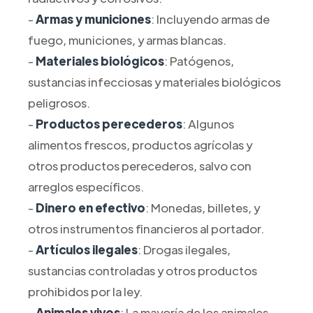
-
Armas y municiones
: Incluyendo armas de
fuego, municiones, y armas blancas.
-
Materiales biológicos
: Patógenos,
sustancias infecciosas y materiales biológicos
peligrosos.
-
Productos perecederos
: Algunos
alimentos frescos, productos agrícolas y
otros productos perecederos, salvo con
arreglos específicos.
-
Dinero en efectivo
: Monedas, billetes, y
otros instrumentos financieros al portador.
-
Artículos ilegales
: Drogas ilegales,
sustancias controladas y otros productos
prohibidos por la ley.
-
Animales vivos
: La mayoría de los animales