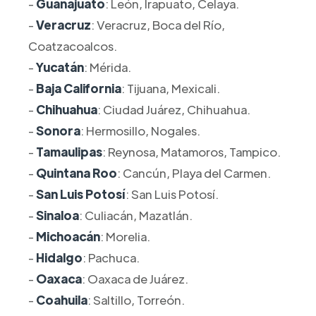
-
Guanajuato
: León, Irapuato, Celaya.
-
Veracruz
: Veracruz, Boca del Río,
Coatzacoalcos.
-
Yucatán
: Mérida.
-
Baja California
: Tijuana, Mexicali.
-
Chihuahua
: Ciudad Juárez, Chihuahua.
-
Sonora
: Hermosillo, Nogales.
-
Tamaulipas
: Reynosa, Matamoros, Tampico.
-
Quintana Roo
: Cancún, Playa del Carmen.
-
San Luis Potosí
: San Luis Potosí.
-
Sinaloa
: Culiacán, Mazatlán.
-
Michoacán
: Morelia.
-
Hidalgo
: Pachuca.
-
Oaxaca
: Oaxaca de Juárez.
-
Coahuila
: Saltillo, Torreón.