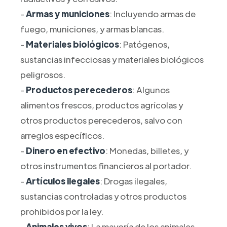
-
Armas y municiones
: Incluyendo armas de
fuego, municiones, y armas blancas.
-
Materiales biológicos
: Patógenos,
sustancias infecciosas y materiales biológicos
peligrosos.
-
Productos perecederos
: Algunos
alimentos frescos, productos agrícolas y
otros productos perecederos, salvo con
arreglos específicos.
-
Dinero en efectivo
: Monedas, billetes, y
otros instrumentos financieros al portador.
-
Artículos ilegales
: Drogas ilegales,
sustancias controladas y otros productos
prohibidos por la ley.
-
Animales vivos
: La mayoría de los animales