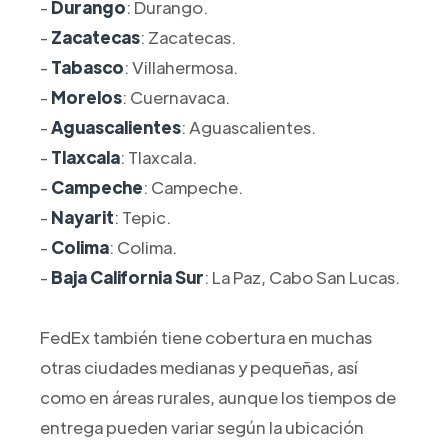
-
Durango
: Durango.
-
Zacatecas
: Zacatecas.
-
Tabasco
: Villahermosa.
-
Morelos
: Cuernavaca.
-
Aguascalientes
: Aguascalientes.
-
Tlaxcala
: Tlaxcala.
-
Campeche
: Campeche.
-
Nayarit
: Tepic.
-
Colima
: Colima.
-
Baja California Sur
: La Paz, Cabo San Lucas.
FedEx también tiene cobertura en muchas
otras ciudades medianas y pequeñas, así
como en áreas rurales, aunque los tiempos de
entrega pueden variar según la ubicación