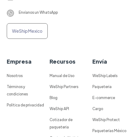
Envíanos un WhatsApp
WeShip Mexico
Empresa
Recursos
Envía
Nosotros
Manual de Uso
WeShip Labels
Términos y
WeShip Partners
Paqueteria
condiciones
Blog
E-commerce
Política de privacidad
WeShip API
Cargo
Cotizador de
WeShip Protect
paqueteria
Paqueterías México