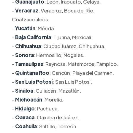
-
Guanajuato
: León, Irapuato, Celaya.
-
Veracruz
: Veracruz, Boca del Río,
Coatzacoalcos.
-
Yucatán
: Mérida.
-
Baja California
: Tijuana, Mexicali.
-
Chihuahua
: Ciudad Juárez, Chihuahua.
-
Sonora
: Hermosillo, Nogales.
-
Tamaulipas
: Reynosa, Matamoros, Tampico.
-
Quintana Roo
: Cancún, Playa del Carmen.
-
San Luis Potosí
: San Luis Potosí.
-
Sinaloa
: Culiacán, Mazatlán.
-
Michoacán
: Morelia.
-
Hidalgo
: Pachuca.
-
Oaxaca
: Oaxaca de Juárez.
-
Coahuila
: Saltillo, Torreón.