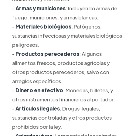
-
Armas y municiones
: Incluyendo armas de
fuego, municiones, y armas blancas.
-
Materiales biológicos
: Patógenos,
sustancias infecciosas y materiales biológicos
peligrosos.
-
Productos perecederos
: Algunos
alimentos frescos, productos agrícolas y
otros productos perecederos, salvo con
arreglos específicos.
-
Dinero en efectivo
: Monedas, billetes, y
otros instrumentos financieros al portador.
-
Artículos ilegales
: Drogas ilegales,
sustancias controladas y otros productos
prohibidos por la ley.
-
Animales vivos
: La mayoría de los animales