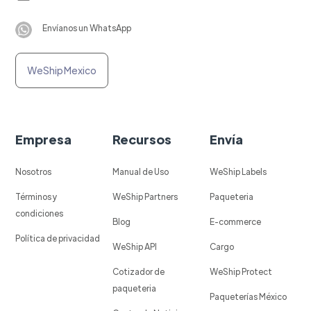
Envíanos un WhatsApp
WeShip Mexico
Empresa
Recursos
Envía
Nosotros
Manual de Uso
WeShip Labels
Términos y
WeShip Partners
Paqueteria
condiciones
Blog
E-commerce
Política de privacidad
WeShip API
Cargo
Cotizador de
WeShip Protect
paqueteria
Paqueterías México