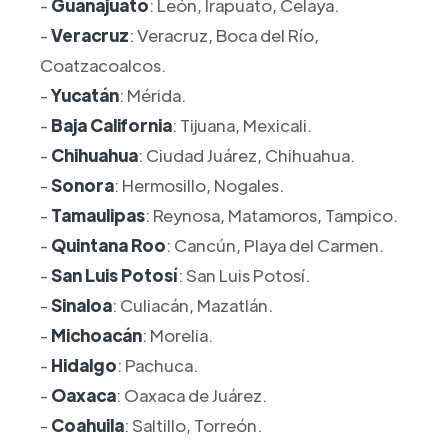
-
Guanajuato
: León, Irapuato, Celaya.
-
Veracruz
: Veracruz, Boca del Río,
Coatzacoalcos.
-
Yucatán
: Mérida.
-
Baja California
: Tijuana, Mexicali.
-
Chihuahua
: Ciudad Juárez, Chihuahua.
-
Sonora
: Hermosillo, Nogales.
-
Tamaulipas
: Reynosa, Matamoros, Tampico.
-
Quintana Roo
: Cancún, Playa del Carmen.
-
San Luis Potosí
: San Luis Potosí.
-
Sinaloa
: Culiacán, Mazatlán.
-
Michoacán
: Morelia.
-
Hidalgo
: Pachuca.
-
Oaxaca
: Oaxaca de Juárez.
-
Coahuila
: Saltillo, Torreón.