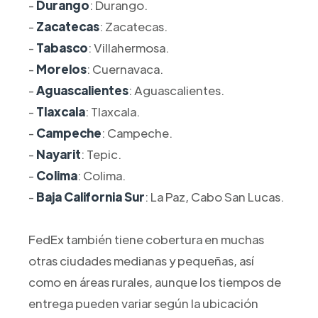
-
Durango
: Durango.
-
Zacatecas
: Zacatecas.
-
Tabasco
: Villahermosa.
-
Morelos
: Cuernavaca.
-
Aguascalientes
: Aguascalientes.
-
Tlaxcala
: Tlaxcala.
-
Campeche
: Campeche.
-
Nayarit
: Tepic.
-
Colima
: Colima.
-
Baja California Sur
: La Paz, Cabo San Lucas.
FedEx también tiene cobertura en muchas
otras ciudades medianas y pequeñas, así
como en áreas rurales, aunque los tiempos de
entrega pueden variar según la ubicación