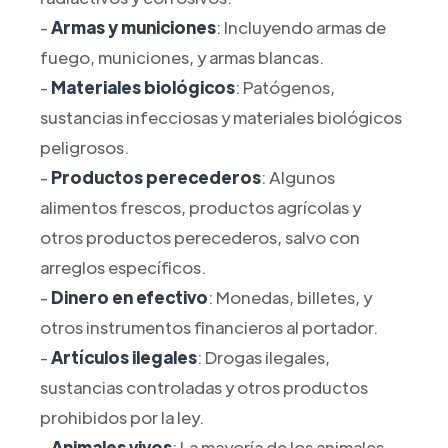
-
Armas y municiones
: Incluyendo armas de
fuego, municiones, y armas blancas.
-
Materiales biológicos
: Patógenos,
sustancias infecciosas y materiales biológicos
peligrosos.
-
Productos perecederos
: Algunos
alimentos frescos, productos agrícolas y
otros productos perecederos, salvo con
arreglos específicos.
-
Dinero en efectivo
: Monedas, billetes, y
otros instrumentos financieros al portador.
-
Artículos ilegales
: Drogas ilegales,
sustancias controladas y otros productos
prohibidos por la ley.
-
Animales vivos
: La mayoría de los animales