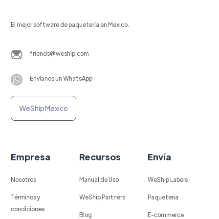
El mejor software de paquetería en Mexico.
friends@weship.com
Envíanos un WhatsApp
WeShip Mexico
Empresa
Recursos
Envía
Nosotros
Manual de Uso
WeShip Labels
Términos y
WeShip Partners
Paqueteria
condiciones
Blog
E-commerce