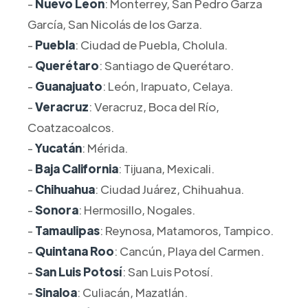
-
Nuevo León
: Monterrey, San Pedro Garza
García, San Nicolás de los Garza.
-
Puebla
: Ciudad de Puebla, Cholula.
-
Querétaro
: Santiago de Querétaro.
-
Guanajuato
: León, Irapuato, Celaya.
-
Veracruz
: Veracruz, Boca del Río,
Coatzacoalcos.
-
Yucatán
: Mérida.
-
Baja California
: Tijuana, Mexicali.
-
Chihuahua
: Ciudad Juárez, Chihuahua.
-
Sonora
: Hermosillo, Nogales.
-
Tamaulipas
: Reynosa, Matamoros, Tampico.
-
Quintana Roo
: Cancún, Playa del Carmen.
-
San Luis Potosí
: San Luis Potosí.
-
Sinaloa
: Culiacán, Mazatlán.