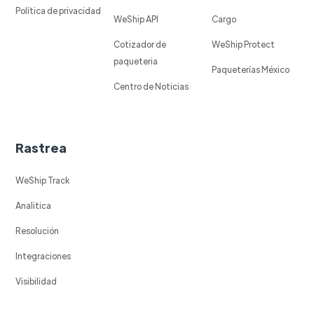
Política de privacidad
WeShip API
Cargo
Cotizador de
WeShip Protect
paqueteria
Paqueterías México
Centro de Noticias
Rastrea
WeShip Track
Analitica
Resolución
Integraciones
Visibilidad