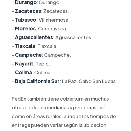
-
Durango
: Durango.
-
Zacatecas
: Zacatecas.
-
Tabasco
: Villahermosa.
-
Morelos
: Cuernavaca.
-
Aguascalientes
: Aguascalientes.
-
Tlaxcala
: Tlaxcala.
-
Campeche
: Campeche.
-
Nayarit
: Tepic.
-
Colima
: Colima.
-
Baja California Sur
: La Paz, Cabo San Lucas.
FedEx también tiene cobertura en muchas
otras ciudades medianas y pequeñas, así
como en áreas rurales, aunque los tiempos de
entrega pueden variar según la ubicación