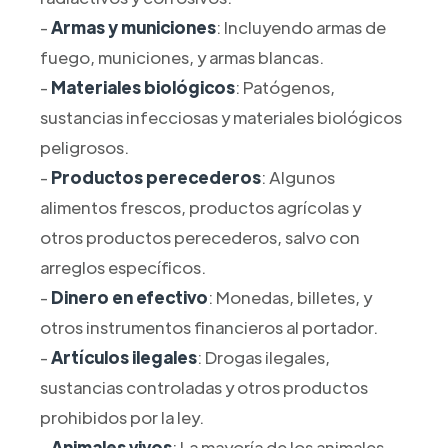
-
Armas y municiones
: Incluyendo armas de
fuego, municiones, y armas blancas.
-
Materiales biológicos
: Patógenos,
sustancias infecciosas y materiales biológicos
peligrosos.
-
Productos perecederos
: Algunos
alimentos frescos, productos agrícolas y
otros productos perecederos, salvo con
arreglos específicos.
-
Dinero en efectivo
: Monedas, billetes, y
otros instrumentos financieros al portador.
-
Artículos ilegales
: Drogas ilegales,
sustancias controladas y otros productos
prohibidos por la ley.
-
Animales vivos
: La mayoría de los animales