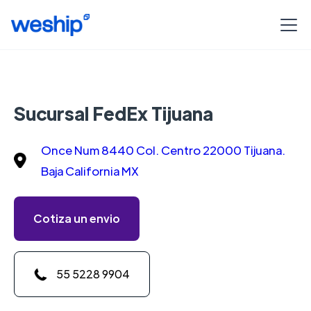
Sucursal FedEx Tijuana
Once Num 8440 Col. Centro 22000 Tijuana.
Baja California MX
Cotiza un envio
55 5228 9904