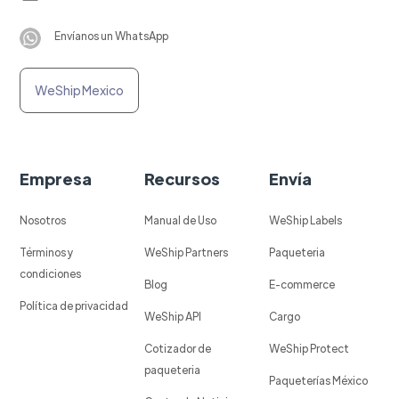
Envíanos un WhatsApp
WeShip Mexico
Empresa
Recursos
Envía
Nosotros
Manual de Uso
WeShip Labels
Términos y
WeShip Partners
Paqueteria
condiciones
Blog
E-commerce
Política de privacidad
WeShip API
Cargo
Cotizador de
WeShip Protect
paqueteria
Paqueterías México