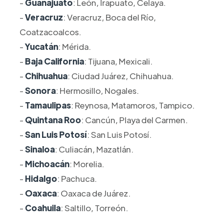
-
Guanajuato
: León, Irapuato, Celaya.
-
Veracruz
: Veracruz, Boca del Río,
Coatzacoalcos.
-
Yucatán
: Mérida.
-
Baja California
: Tijuana, Mexicali.
-
Chihuahua
: Ciudad Juárez, Chihuahua.
-
Sonora
: Hermosillo, Nogales.
-
Tamaulipas
: Reynosa, Matamoros, Tampico.
-
Quintana Roo
: Cancún, Playa del Carmen.
-
San Luis Potosí
: San Luis Potosí.
-
Sinaloa
: Culiacán, Mazatlán.
-
Michoacán
: Morelia.
-
Hidalgo
: Pachuca.
-
Oaxaca
: Oaxaca de Juárez.
-
Coahuila
: Saltillo, Torreón.