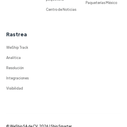
Paqueterías México
Centro de Noticias
Rastrea
WeShip Track
Analitica
Resolución
Integraciones
Visibilidad
© WeShip SA de CV, 2026 | Ship Smarter.