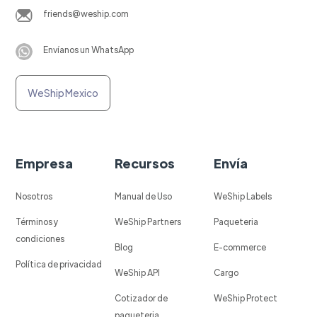
friends@weship.com
Envíanos un WhatsApp
WeShip Mexico
Empresa
Recursos
Envía
Nosotros
Manual de Uso
WeShip Labels
Términos y
WeShip Partners
Paqueteria
condiciones
Blog
E-commerce
Política de privacidad
WeShip API
Cargo
Cotizador de
WeShip Protect
paqueteria