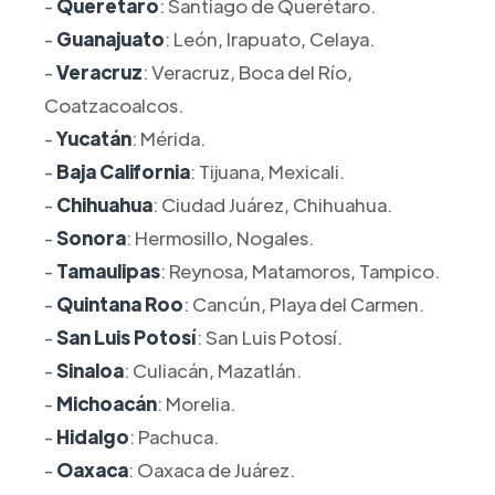
-
Querétaro
: Santiago de Querétaro.
-
Guanajuato
: León, Irapuato, Celaya.
-
Veracruz
: Veracruz, Boca del Río,
Coatzacoalcos.
-
Yucatán
: Mérida.
-
Baja California
: Tijuana, Mexicali.
-
Chihuahua
: Ciudad Juárez, Chihuahua.
-
Sonora
: Hermosillo, Nogales.
-
Tamaulipas
: Reynosa, Matamoros, Tampico.
-
Quintana Roo
: Cancún, Playa del Carmen.
-
San Luis Potosí
: San Luis Potosí.
-
Sinaloa
: Culiacán, Mazatlán.
-
Michoacán
: Morelia.
-
Hidalgo
: Pachuca.
-
Oaxaca
: Oaxaca de Juárez.