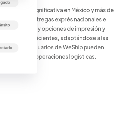
a presencia significativa en México y más de
que incluyen entregas exprés nacionales e
spacho aduanal y opciones de impresión y
s, seguros y eficientes, adaptándose a las
 Además, los usuarios de WeShip pueden
ptimizando sus operaciones logísticas.