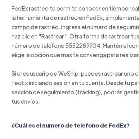
FedEx rastreo te permite conocer en tiempo real e
la herramienta de rastreo en FedEx, simplemente 
campo de rastreo. Ingresa el número de seguimi
haz clic en "Rastrear". Otra forma de rastrear t
número de teléfono 5552289904. Mantén el contr
elige la opción que más te convenga para realizar
Si eres usuario de WeShip, puedes rastrear uno 
FedEx iniciando sesión en tu cuenta. Desde tu pa
sección de seguimiento (tracking), podrás gesti
tus envíos.
¿Cuál es el numero de telefono de FedEx?