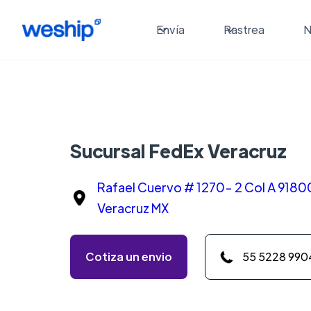
Envía
Rastrea
N
Sucursal FedEx Veracruz
Rafael Cuervo # 1270- 2 Col A 9180
Veracruz MX
Cotiza un envio
55 5228 990