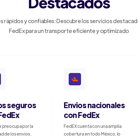
Destacados
s rápidos y confiables: Descubre los servicios destaca
FedEx para un transporte eficiente y optimizado
os seguros
Envios nacionales
FedEx
con FedEx
e preocupa por la
FedEX cuenta con una amplia
d de los envíos.
cobertura en todo México, lo