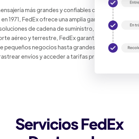
mensajería más grandes y confiables del mundo, con un
da en 1971, FedEx ofrece una amplia gama de servicios 
 soluciones de cadena de suministro, servicios de de
orte aéreo y terrestre, FedEx garantiza envíos rápido
sde pequeños negocios hasta grandes corporaciones.
rastrear envíos y acceder a tarifas preferenciales, o
Servicios FedEx