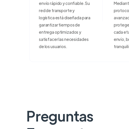
envío rápido y confiable. Su
Mediant
red de transporte y
protoco
logística está diseñada para
avanzad
garantizar tiempos de
protege
entrega optimizados y
cada et
satisfacer las necesidades
envío, 
de los usuarios.
tranquil
Preguntas