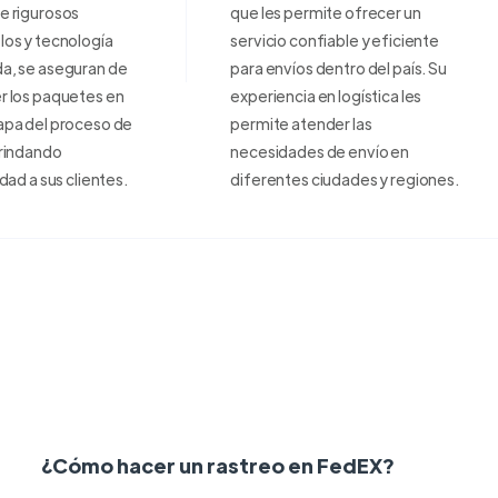
e rigurosos
que les permite ofrecer un
los y tecnología
servicio confiable y eficiente
a, se aseguran de
para envíos dentro del país. Su
r los paquetes en
experiencia en logística les
apa del proceso de
permite atender las
brindando
necesidades de envío en
idad a sus clientes.
diferentes ciudades y regiones.
¿Cómo hacer un rastreo en FedEX?