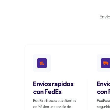
Envío
Envios rapidos
Envi
con FedEx
con 
FedEx ofrece a sus clientes
FedEx s
en México un servicio de
segurida