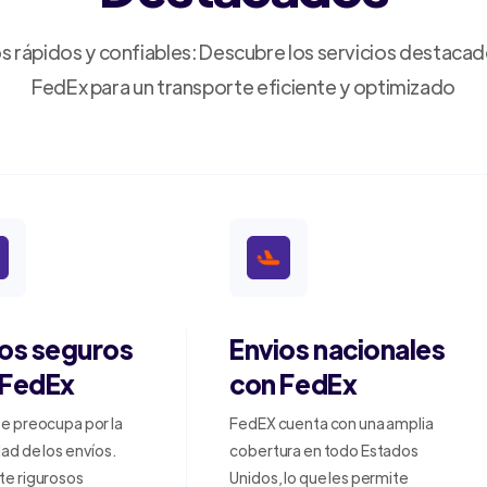
s rápidos y confiables: Descubre los servicios destaca
FedEx para un transporte eficiente y optimizado
ios seguros
Envios nacionales
 FedEx
con FedEx
e preocupa por la
FedEX cuenta con una amplia
ad de los envíos.
cobertura en todo Estados
te rigurosos
Unidos, lo que les permite