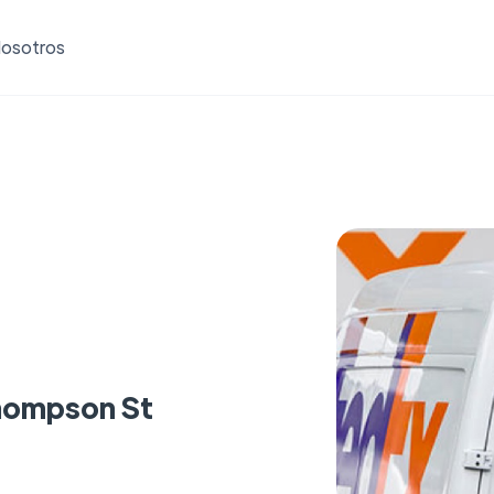
osotros
hompson St