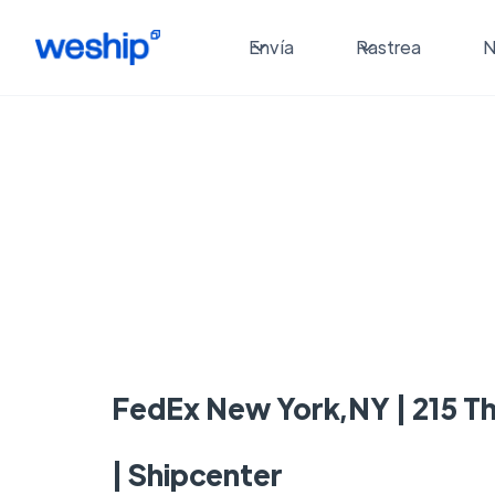
Envía
Rastrea
N
FedEx New York,NY | 215 T
| Shipcenter