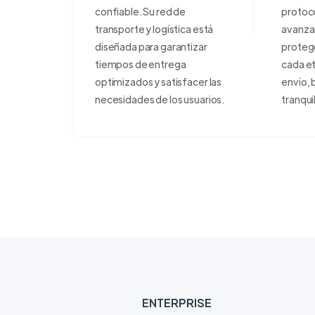
confiable. Su red de
protoco
transporte y logística está
avanza
diseñada para garantizar
proteg
tiempos de entrega
cada e
optimizados y satisfacer las
envío, 
necesidades de los usuarios.
tranqui
ENTERPRISE