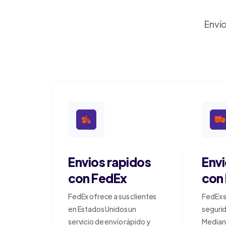
Envío
Envios rapidos
Env
con FedEx
con
FedEx ofrece a sus clientes
FedEx s
en Estados Unidos un
segurid
servicio de envío rápido y
Median