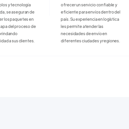
los y tecnología
ofrecer un servicio confiable y
da, se aseguran de
eficiente para envíos dentro del
er los paquetes en
país. Su experiencia en logística
tapa del proceso de
les permite atender las
brindando
necesidades de envío en
lidad a sus clientes.
diferentes ciudades y regiones.