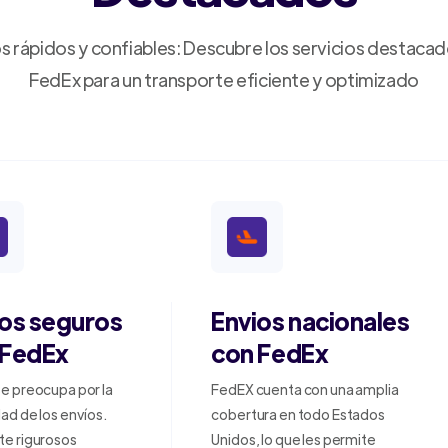
s rápidos y confiables: Descubre los servicios destaca
FedEx para un transporte eficiente y optimizado
ios seguros
Envios nacionales
 FedEx
con FedEx
e preocupa por la
FedEX cuenta con una amplia
ad de los envíos.
cobertura en todo Estados
te rigurosos
Unidos, lo que les permite