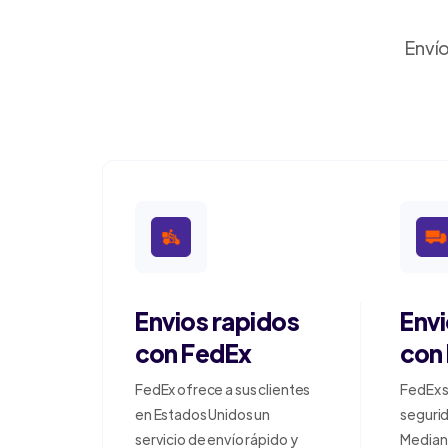
Envío
Envios rapidos
Env
con FedEx
con
FedEx ofrece a sus clientes
FedEx s
en Estados Unidos un
segurid
servicio de envío rápido y
Median