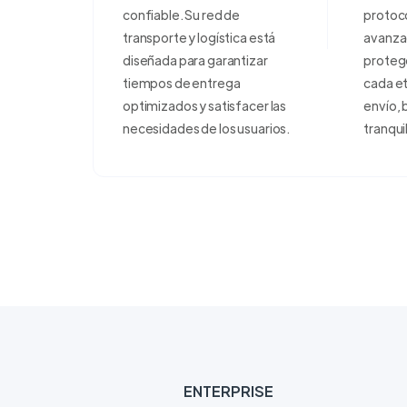
confiable. Su red de
protoco
transporte y logística está
avanza
diseñada para garantizar
proteg
tiempos de entrega
cada e
optimizados y satisfacer las
envío, 
necesidades de los usuarios.
tranqui
ENTERPRISE