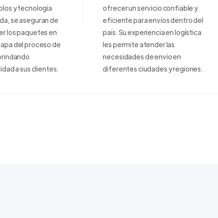
los y tecnología
ofrecer un servicio confiable y
da, se aseguran de
eficiente para envíos dentro del
er los paquetes en
país. Su experiencia en logística
tapa del proceso de
les permite atender las
brindando
necesidades de envío en
lidad a sus clientes.
diferentes ciudades y regiones.