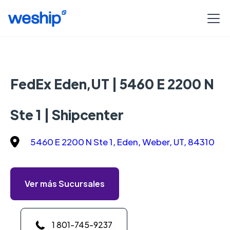
FedEx Eden,UT | 5460 E 2200 N
Ste 1 | Shipcenter
5460 E 2200 N Ste 1, Eden, Weber, UT, 84310
Ver más Sucursales
1 801-745-9237