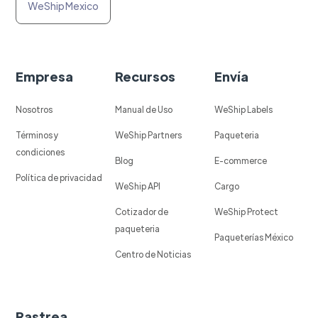
WeShip Mexico
Empresa
Recursos
Envía
Nosotros
Manual de Uso
WeShip Labels
Términos y
WeShip Partners
Paqueteria
condiciones
Blog
E-commerce
Política de privacidad
WeShip API
Cargo
Cotizador de
WeShip Protect
paqueteria
Paqueterías México
Centro de Noticias
Rastrea