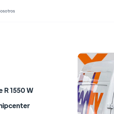
osotros
e R 1550 W
hipcenter