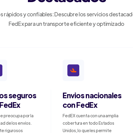
s rápidos y confiables: Descubre los servicios destaca
FedEx para un transporte eficiente y optimizado
ios seguros
Envios nacionales
 FedEx
con FedEx
e preocupa por la
FedEX cuenta con una amplia
ad de los envíos.
cobertura en todo Estados
te rigurosos
Unidos, lo que les permite