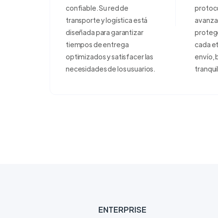
confiable. Su red de
protoco
transporte y logística está
avanza
diseñada para garantizar
proteg
tiempos de entrega
cada e
optimizados y satisfacer las
envío, 
necesidades de los usuarios.
tranqui
ENTERPRISE