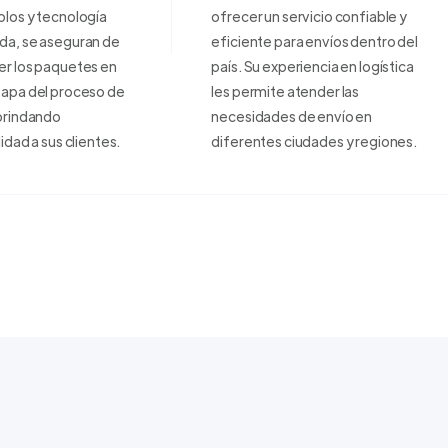
los y tecnología
ofrecer un servicio confiable y
da, se aseguran de
eficiente para envíos dentro del
er los paquetes en
país. Su experiencia en logística
tapa del proceso de
les permite atender las
brindando
necesidades de envío en
lidad a sus clientes.
diferentes ciudades y regiones.