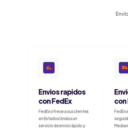
Envío
Envios rapidos
Env
con FedEx
con
FedEx ofrece a sus clientes
FedEx s
en Estados Unidos un
segurid
servicio de envío rápido y
Median