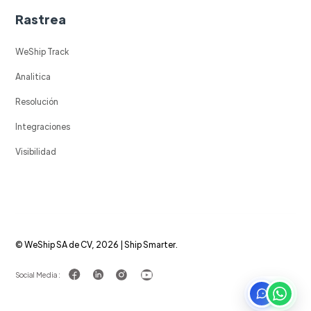
Rastrea
WeShip Track
Analitica
Resolución
Integraciones
Visibilidad
© WeShip SA de CV, 2026 | Ship Smarter.
Social Media :