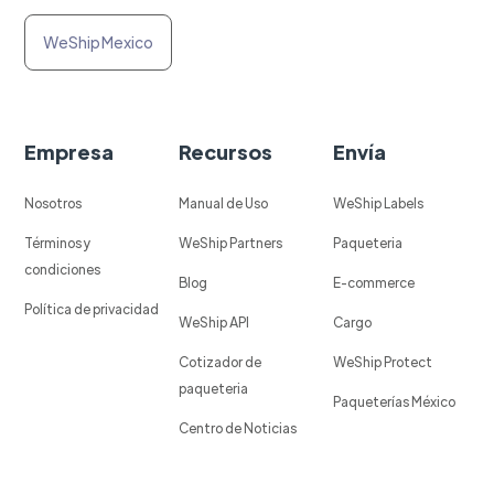
WeShip Mexico
Empresa
Recursos
Envía
Nosotros
Manual de Uso
WeShip Labels
Términos y
WeShip Partners
Paqueteria
condiciones
Blog
E-commerce
Política de privacidad
WeShip API
Cargo
Cotizador de
WeShip Protect
paqueteria
Paqueterías México
Centro de Noticias