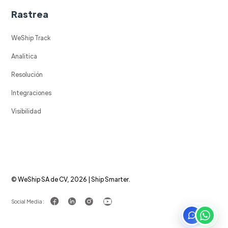
Rastrea
WeShip Track
Analitica
Resolución
Integraciones
Visibilidad
© WeShip SA de CV, 2026 | Ship Smarter.
Social Media :