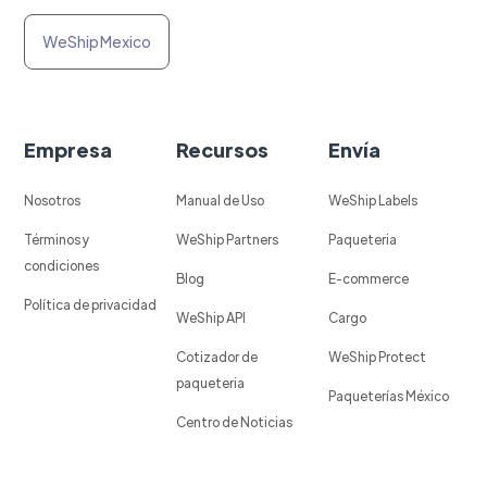
WeShip Mexico
Empresa
Recursos
Envía
Nosotros
Manual de Uso
WeShip Labels
Términos y
WeShip Partners
Paqueteria
condiciones
Blog
E-commerce
Política de privacidad
WeShip API
Cargo
Cotizador de
WeShip Protect
paqueteria
Paqueterías México
Centro de Noticias