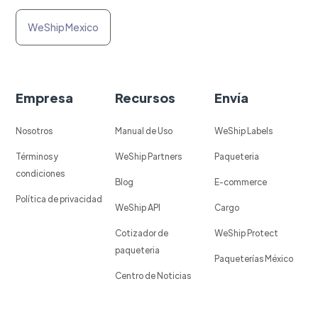
WeShip Mexico
Empresa
Recursos
Envía
Nosotros
Manual de Uso
WeShip Labels
Términos y
WeShip Partners
Paqueteria
condiciones
Blog
E-commerce
Política de privacidad
WeShip API
Cargo
Cotizador de
WeShip Protect
paqueteria
Paqueterías México
Centro de Noticias