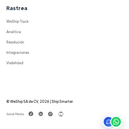
Rastrea
WeShip Track
Analitica
Resolución
Integraciones
Visibilidad
© WeShip SA de CV, 2026 | Ship Smarter.
Social Media :