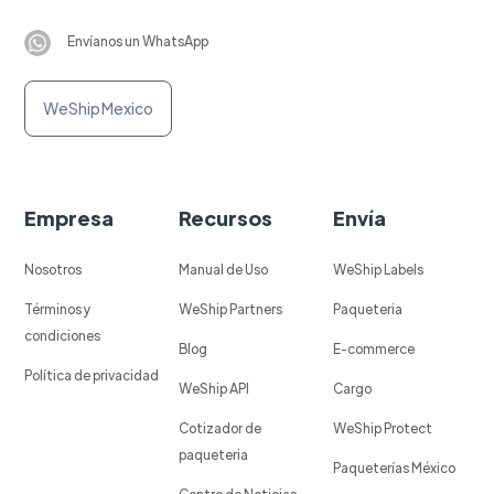
Envíanos un WhatsApp
WeShip Mexico
Empresa
Recursos
Envía
Nosotros
Manual de Uso
WeShip Labels
Términos y
WeShip Partners
Paqueteria
condiciones
Blog
E-commerce
Política de privacidad
WeShip API
Cargo
Cotizador de
WeShip Protect
paqueteria
Paqueterías México
Centro de Noticias