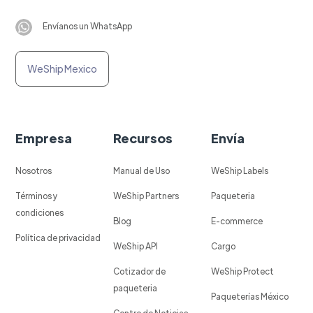
Envíanos un WhatsApp
WeShip Mexico
Empresa
Recursos
Envía
Nosotros
Manual de Uso
WeShip Labels
Términos y
WeShip Partners
Paqueteria
condiciones
Blog
E-commerce
Política de privacidad
WeShip API
Cargo
Cotizador de
WeShip Protect
paqueteria
Paqueterías México
Centro de Noticias