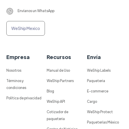
Envíanos un WhatsApp
WeShip Mexico
Empresa
Recursos
Envía
Nosotros
Manual de Uso
WeShip Labels
Términos y
WeShip Partners
Paqueteria
condiciones
Blog
E-commerce
Política de privacidad
WeShip API
Cargo
Cotizador de
WeShip Protect
paqueteria
Paqueterías México
Centro de Noticias