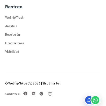
Rastrea
WeShip Track
Analitica
Resolución
Integraciones
Visibilidad
© WeShip SA de CV, 2026 | Ship Smarter.
Social Media :