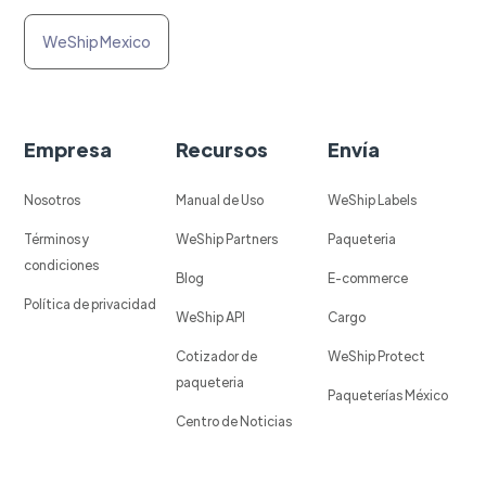
WeShip Mexico
Empresa
Recursos
Envía
Nosotros
Manual de Uso
WeShip Labels
Términos y
WeShip Partners
Paqueteria
condiciones
Blog
E-commerce
Política de privacidad
WeShip API
Cargo
Cotizador de
WeShip Protect
paqueteria
Paqueterías México
Centro de Noticias