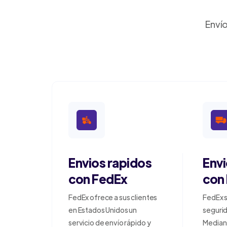
Envío
Envios rapidos
Env
con FedEx
con
FedEx ofrece a sus clientes
FedEx s
en Estados Unidos un
segurid
servicio de envío rápido y
Median