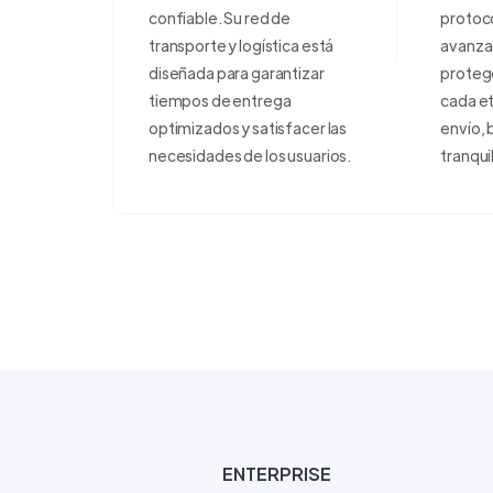
confiable. Su red de
protoco
transporte y logística está
avanza
diseñada para garantizar
proteg
tiempos de entrega
cada e
optimizados y satisfacer las
envío, 
necesidades de los usuarios.
tranqui
ENTERPRISE