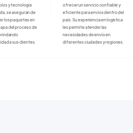
los y tecnología
ofrecer un servicio confiable y
da, se aseguran de
eficiente para envíos dentro del
er los paquetes en
país. Su experiencia en logística
tapa del proceso de
les permite atender las
brindando
necesidades de envío en
lidad a sus clientes.
diferentes ciudades y regiones.