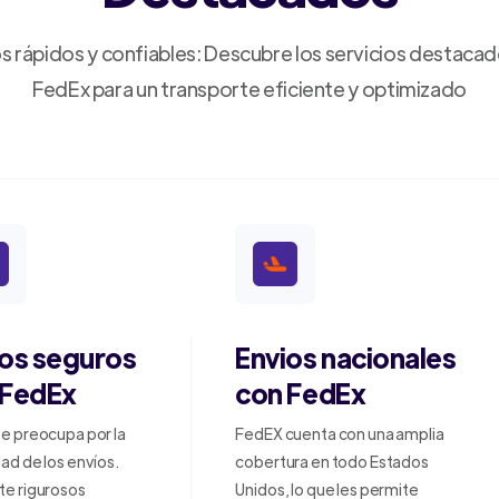
s rápidos y confiables: Descubre los servicios destaca
FedEx para un transporte eficiente y optimizado
ios seguros
Envios nacionales
 FedEx
con FedEx
e preocupa por la
FedEX cuenta con una amplia
ad de los envíos.
cobertura en todo Estados
te rigurosos
Unidos, lo que les permite