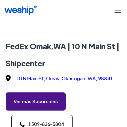
FedEx Omak,WA | 10 N Main St |
Shipcenter
10 N Main St, Omak, Okanogan, WA, 98841
Ver más Sucursales
1 509-826-5804