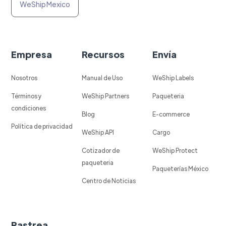
WeShip Mexico
Empresa
Recursos
Envía
Nosotros
Manual de Uso
WeShip Labels
Términos y
WeShip Partners
Paqueteria
condiciones
Blog
E-commerce
Política de privacidad
WeShip API
Cargo
Cotizador de
WeShip Protect
paqueteria
Paqueterías México
Centro de Noticias
Rastrea