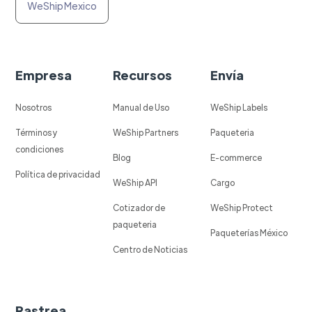
WeShip Mexico
Empresa
Recursos
Envía
Nosotros
Manual de Uso
WeShip Labels
Términos y
WeShip Partners
Paqueteria
condiciones
Blog
E-commerce
Política de privacidad
WeShip API
Cargo
Cotizador de
WeShip Protect
paqueteria
Paqueterías México
Centro de Noticias
Rastrea