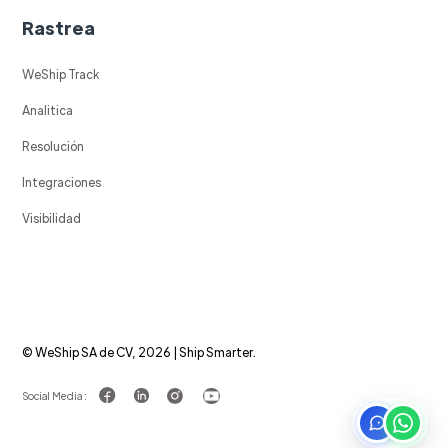
Rastrea
WeShip Track
Analitica
Resolución
Integraciones
Visibilidad
© WeShip SA de CV, 2026 | Ship Smarter.
Social Media :