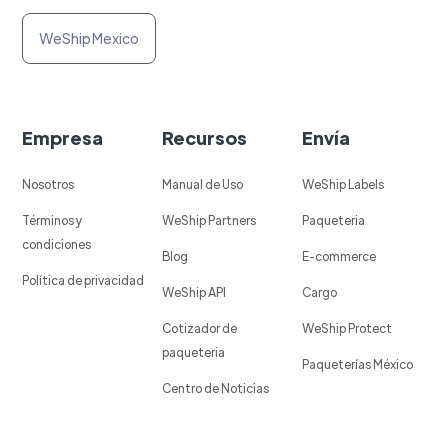
WeShip Mexico
Empresa
Recursos
Envía
Nosotros
Manual de Uso
WeShip Labels
Términos y
WeShip Partners
Paqueteria
condiciones
Blog
E-commerce
Política de privacidad
WeShip API
Cargo
Cotizador de
WeShip Protect
paqueteria
Paqueterías México
Centro de Noticias