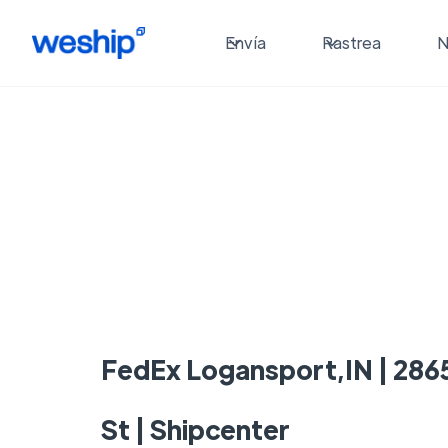
Envía
Rastrea
N
FedEx Logansport,IN | 286
St | Shipcenter