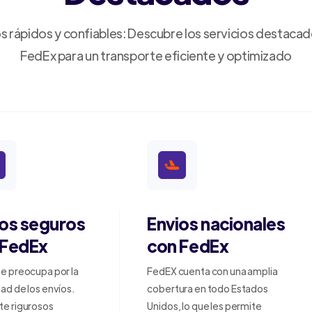
s rápidos y confiables: Descubre los servicios destaca
FedEx para un transporte eficiente y optimizado
ios seguros
Envios nacionales
 FedEx
con FedEx
e preocupa por la
FedEX cuenta con una amplia
ad de los envíos.
cobertura en todo Estados
te rigurosos
Unidos, lo que les permite