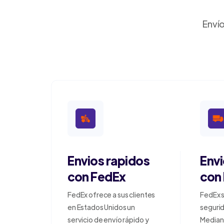
Envío
Envios rapidos
Env
con FedEx
con
FedEx ofrece a sus clientes
FedEx s
en Estados Unidos un
segurid
servicio de envío rápido y
Median