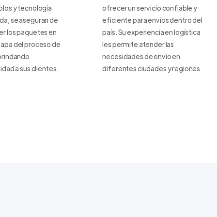
los y tecnología
ofrecer un servicio confiable y
da, se aseguran de
eficiente para envíos dentro del
er los paquetes en
país. Su experiencia en logística
tapa del proceso de
les permite atender las
brindando
necesidades de envío en
lidad a sus clientes.
diferentes ciudades y regiones.