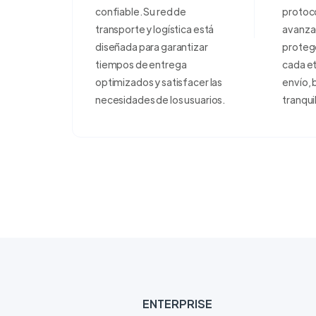
confiable. Su red de
protoco
transporte y logística está
avanza
diseñada para garantizar
proteg
tiempos de entrega
cada e
optimizados y satisfacer las
envío, 
necesidades de los usuarios.
tranqui
ENTERPRISE