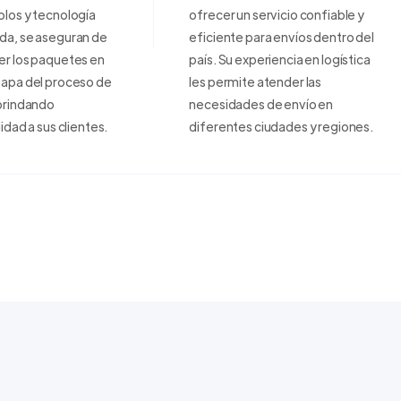
los y tecnología
ofrecer un servicio confiable y
da, se aseguran de
eficiente para envíos dentro del
er los paquetes en
país. Su experiencia en logística
tapa del proceso de
les permite atender las
brindando
necesidades de envío en
lidad a sus clientes.
diferentes ciudades y regiones.