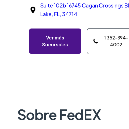
Suite 102b 16745 Cagan Crossings B
Lake, FL, 34714
Ver más
1 352-394-
Sucursales
4002
Sobre FedEX