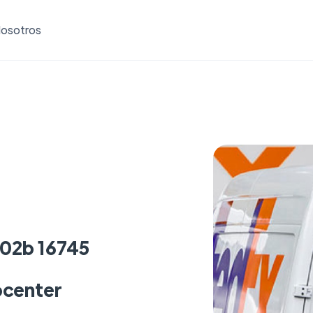
osotros
102b 16745
pcenter