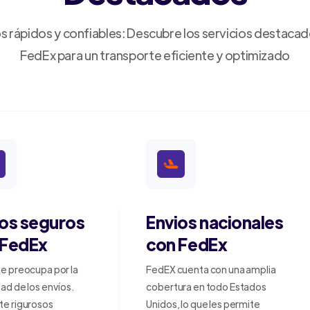
s rápidos y confiables: Descubre los servicios destaca
FedEx para un transporte eficiente y optimizado
ios seguros
Envios nacionales
 FedEx
con FedEx
e preocupa por la
FedEX cuenta con una amplia
ad de los envíos.
cobertura en todo Estados
te rigurosos
Unidos, lo que les permite