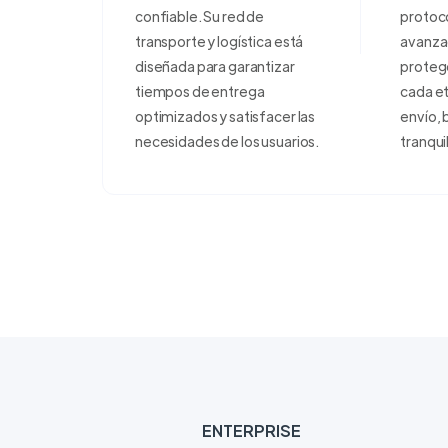
confiable. Su red de
protoco
transporte y logística está
avanza
diseñada para garantizar
proteg
tiempos de entrega
cada e
optimizados y satisfacer las
envío, 
necesidades de los usuarios.
tranqui
ENTERPRISE