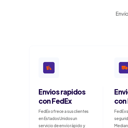
Envío
Envios rapidos
Env
con FedEx
con
FedEx ofrece a sus clientes
FedEx s
en Estados Unidos un
segurid
servicio de envío rápido y
Median