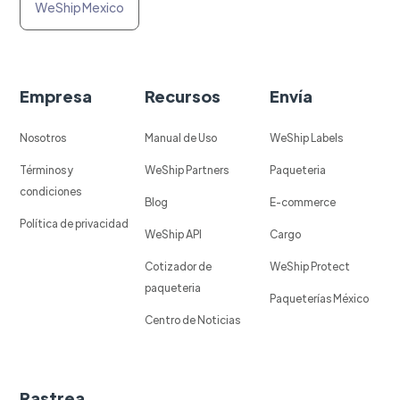
WeShip Mexico
Empresa
Recursos
Envía
Nosotros
Manual de Uso
WeShip Labels
Términos y
WeShip Partners
Paqueteria
condiciones
Blog
E-commerce
Política de privacidad
WeShip API
Cargo
Cotizador de
WeShip Protect
paqueteria
Paqueterías México
Centro de Noticias
Rastrea