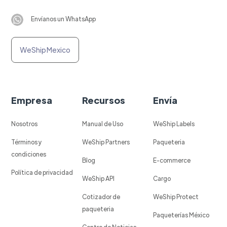
Envíanos un WhatsApp
WeShip Mexico
Empresa
Recursos
Envía
Nosotros
Manual de Uso
WeShip Labels
Términos y
WeShip Partners
Paqueteria
condiciones
Blog
E-commerce
Política de privacidad
WeShip API
Cargo
Cotizador de
WeShip Protect
paqueteria
Paqueterías México
Centro de Noticias