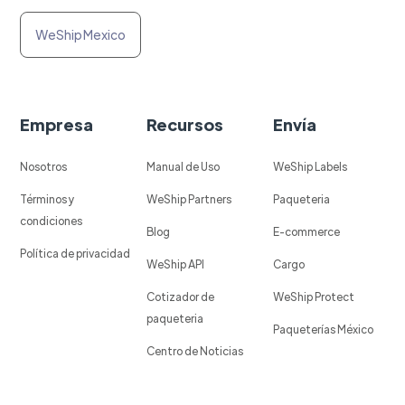
WeShip Mexico
Empresa
Recursos
Envía
Nosotros
Manual de Uso
WeShip Labels
Términos y
WeShip Partners
Paqueteria
condiciones
Blog
E-commerce
Política de privacidad
WeShip API
Cargo
Cotizador de
WeShip Protect
paqueteria
Paqueterías México
Centro de Noticias