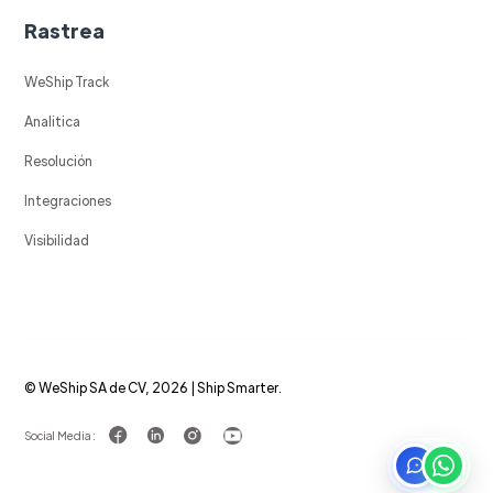
Rastrea
WeShip Track
Analitica
Resolución
Integraciones
Visibilidad
© WeShip SA de CV, 2026 | Ship Smarter.
Social Media :