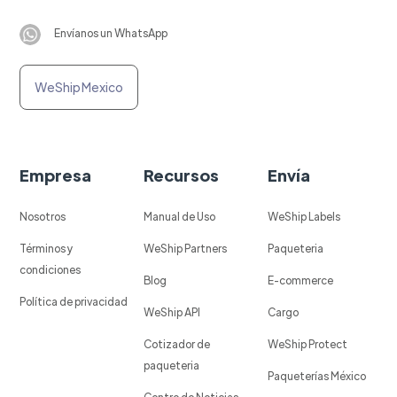
Envíanos un WhatsApp
WeShip Mexico
Empresa
Recursos
Envía
Nosotros
Manual de Uso
WeShip Labels
Términos y
WeShip Partners
Paqueteria
condiciones
Blog
E-commerce
Política de privacidad
WeShip API
Cargo
Cotizador de
WeShip Protect
paqueteria
Paqueterías México
Centro de Noticias