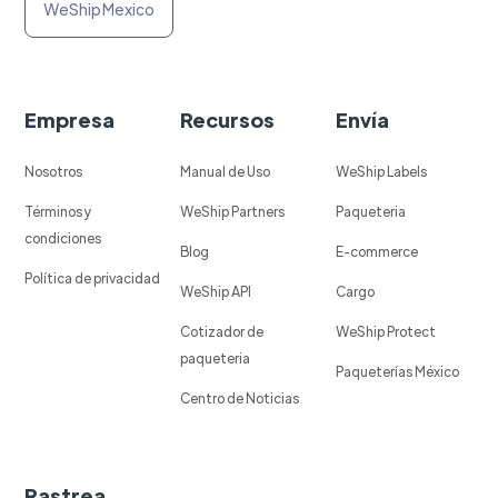
WeShip Mexico
Empresa
Recursos
Envía
Nosotros
Manual de Uso
WeShip Labels
Términos y
WeShip Partners
Paqueteria
condiciones
Blog
E-commerce
Política de privacidad
WeShip API
Cargo
Cotizador de
WeShip Protect
paqueteria
Paqueterías México
Centro de Noticias
Rastrea