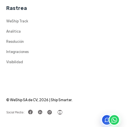
Rastrea
WeShip Track
Analitica
Resolución
Integraciones
Visibilidad
© WeShip SA de CV, 2026 | Ship Smarter.
Social Media :