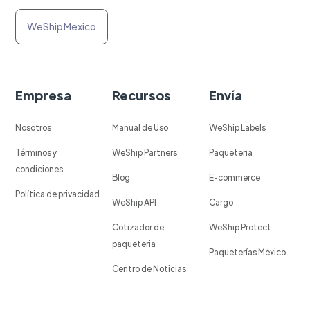
WeShip Mexico
Empresa
Recursos
Envía
Nosotros
Manual de Uso
WeShip Labels
Términos y
WeShip Partners
Paqueteria
condiciones
Blog
E-commerce
Política de privacidad
WeShip API
Cargo
Cotizador de
WeShip Protect
paqueteria
Paqueterías México
Centro de Noticias