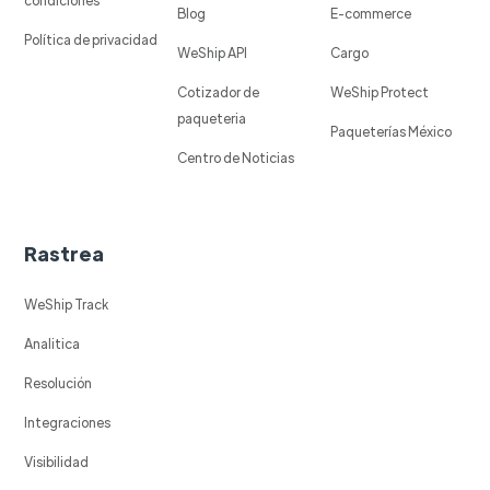
condiciones
Blog
E-commerce
Política de privacidad
WeShip API
Cargo
Cotizador de
WeShip Protect
paqueteria
Paqueterías México
Centro de Noticias
Rastrea
WeShip Track
Analitica
Resolución
Integraciones
Visibilidad