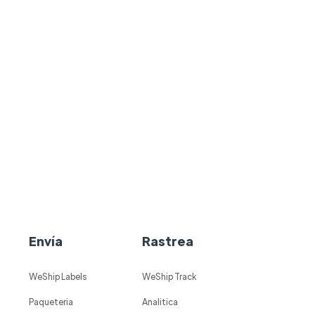
Envía
Rastrea
WeShip Labels
WeShip Track
Paqueteria
Analitica