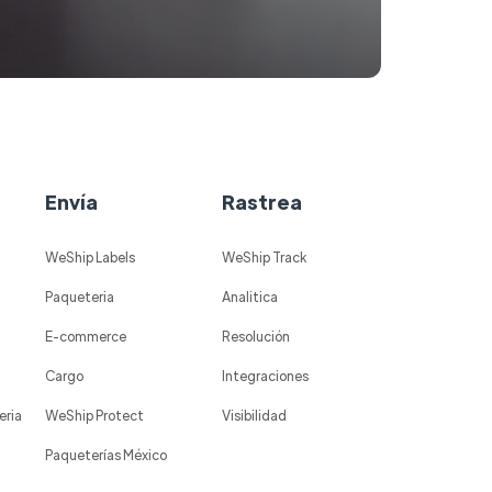
Envía
Rastrea
WeShip Labels
WeShip Track
Paqueteria
Analitica
E-commerce
Resolución
Cargo
Integraciones
eria
WeShip Protect
Visibilidad
Paqueterías México