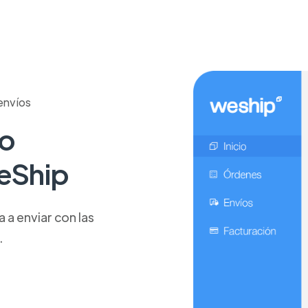
envíos
ío
WeShip
a enviar con las
.