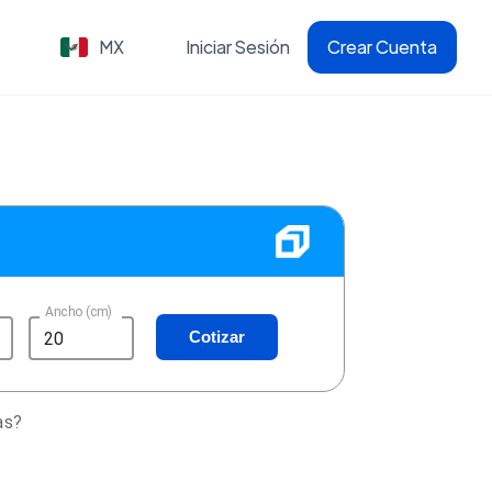
MX
Iniciar Sesión
Crear Cuenta
Ancho (cm)
Cotizar
as?