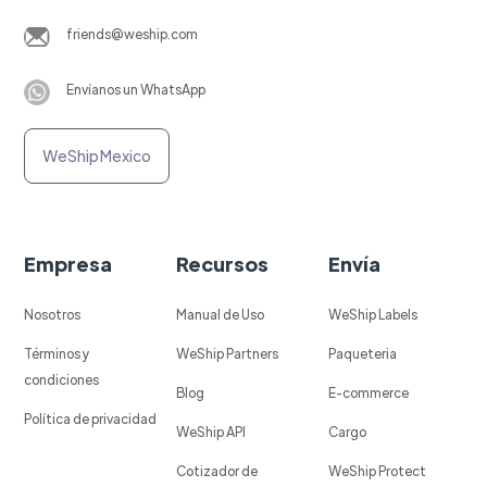
friends@weship.com
Envíanos un WhatsApp
WeShip Mexico
Empresa
Recursos
Envía
Nosotros
Manual de Uso
WeShip Labels
Términos y
WeShip Partners
Paqueteria
condiciones
Blog
E-commerce
Política de privacidad
WeShip API
Cargo
Cotizador de
WeShip Protect