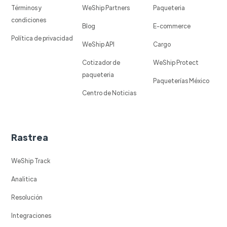
Términos y
WeShip Partners
Paqueteria
condiciones
Blog
E-commerce
Política de privacidad
WeShip API
Cargo
Cotizador de
WeShip Protect
paqueteria
Paqueterías México
Centro de Noticias
Rastrea
WeShip Track
Analitica
Resolución
Integraciones