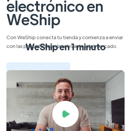
electrónico en
WeShip
Con WeShip conecta tu tienda y comienza a enviar
WeShip en 1 minuto
con las paqueterías más relevantes del mercado.
Haz tu primer envío